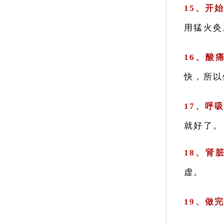
15、开
用猛火灸
16、酸
快，所以
17、呼
就好了。
18、肾
虚。
19、做