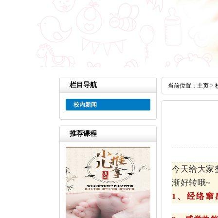
栏目导航
当前位置：
主页
>
校内新闻
推荐课程
今天给大家
渐好转哦~
1、经络窜