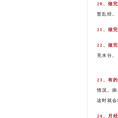
20、做
暂乱经。
21、做
22、做
充水分。
23、有
情况。病
这时就会
24、月