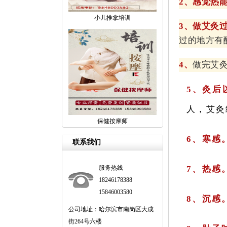
2、感觉热
小儿推拿培训
3、做艾灸
过的地方有
4、
做完艾
5、灸后
人，艾灸
保健按摩师
6、寒感
联系我们
服务热线
7、热感
18246178388
15846003580
8、沉感
公司地址：哈尔滨市南岗区大成
街264号六楼