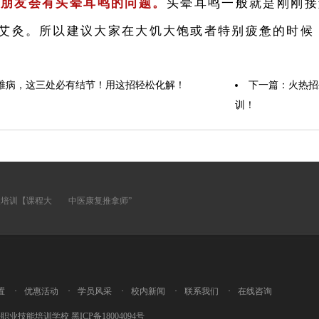
分朋友会有头晕耳鸣的问题。
头晕耳鸣一般就是刚刚接
艾灸。所以建议大家在大饥大饱或者特别疲惫的时候
椎病，这三处必有结节！用这招轻松化解！
下一篇：火热招
训！
灸培训【课程大
中医康复推拿师”
置
·
优惠活动
·
学员风采
·
校内新闻
·
联系我们
·
在线咨询
尔滨康奇特职业技能培训学校
黑ICP备18004094号