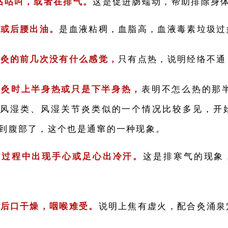
咕咕叫，或者在排气。
这是促进肠蠕动，帮助排除身
部或后腰出油。
是血液粘稠，血脂高，血液毒素垃圾过
艾灸的前几次没有什么感觉，
只有点热，说明经络不通
艾灸时上半身热或只是下半身热，
表明不怎么热的那
风湿类、风湿关节炎类似的一个情况比较多见，开
到腹部了，这个也是通窜的一种现象。
的过程中出现手心或足心出冷汗。
这是排寒气的现象
完后口干燥，咽喉难受。
说明上焦有虚火，配合灸涌泉