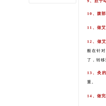
9、肚子
10、腹
11、做
12、做
般在针对
了，转移
13、灸
重。
14、做