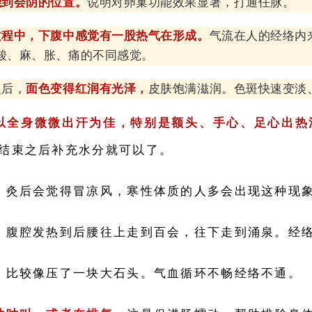
能到会阴的位置。
说明对卵巢功能效果显著，打通任脉。
过程中，下腹中感觉有一股热气在形成。
气流在人的经络内
酸、麻、胀、痛的不同感觉。
灸后，
面色变得红润有光泽，
皮肤饱满滋润。色斑快速变淡
以全身微微出汗为佳，特别是额头、手心、足心出热
结束之后补充水分就可以了。
。
灸后会觉得冒凉风，寒性体质的人多会出现这种现
。
腹腔发热到后腰往上走到百会，往下走到涌泉。经
。
比较像压了一块大石头。气血循环不畅经络不通。