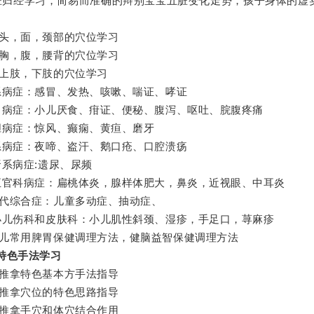
脏归经学习，简易而准确的辩别宝宝五脏变化走势，孩子身体的虚
头，面，颈部的穴位学习
胸，腹，腰背的穴位学习
上肢，下肢的穴位学习
系病症：感冒、发热、咳嗽、喘证、哮证
胃病症：小儿厌食、疳证、便秘、腹泻、呕吐、脘腹疼痛
胆病症：惊风、癫痫、黄疸、磨牙
系病症：夜啼、盗汗、鹅口疮、口腔溃疡
肾系病症:遗尿、尿频
五官科病症：扁桃体炎，腺样体肥大，鼻炎，近视眼、中耳炎
代综合症：儿童多动症、抽动症、
小儿伤科和皮肤科：小儿肌性斜颈、湿疹，手足口，荨麻疹
儿常用脾胃保健调理方法，健脑益智保健调理方法
特色手法学习
推拿特色基本方手法指导
推拿穴位的特色思路指导
推拿手穴和体穴结合作用